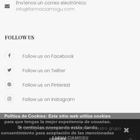
Envíenos un correo electrónico:
info@farmaciamogu.com
FOLLOW US
Follow us on Facebook
Follow us on Twitter
Follow us on Pinterest
Follow us on Instagram
Política de Cookies: Este sitio web utiliza cookies
para que tengas la mejor experiencia de usuariao.
Si continúas navegando estás dando
© 2020gracias por la confianza en nuestro grupo
consentimiento para aceptación de las mencionadas
FARMACIAMOGU
cookies