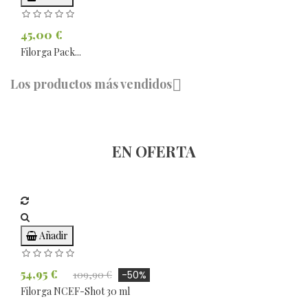
45,00 €
Filorga Pack...
Los productos más vendidos

EN OFERTA
Añadir
54,95 €
109,90 €
-50%
Filorga NCEF-Shot 30 ml