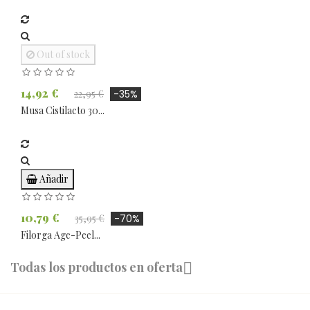
Out of stock
14,92 €
22,95 €
-35%
Musa Cistilacto 30...
Añadir
10,79 €
35,95 €
-70%
Filorga Age-Peel...
Todas los productos en oferta
