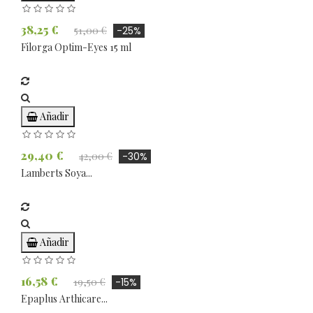
38,25 €
51,00 €
-25%
Filorga Optim-Eyes 15 ml
Añadir
29,40 €
42,00 €
-30%
Lamberts Soya...
Añadir
16,58 €
19,50 €
-15%
Epaplus Arthicare...