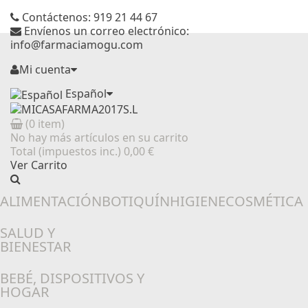
Contáctenos:
919 21 44 67
Envíenos un correo electrónico:
info@farmaciamogu.com
Mi cuenta
Español
(0 item)
No hay más artículos en su carrito
Total (impuestos inc.)
0,00 €
Ver Carrito
CREMAS PARA DOLORES MUSCULARES Y ARTICULARES / PARCHES TÉRMICOS
HIGIENE / TRATAMIENTOS / BALSAMOS LABIALES
COSMÉTICA PIELES ATÓPICAS / ROSACEAS / REACTIVAS / SENSIBLES
PROTECCIÓN SOLAR / AUTOBRONCEADORES / AFTER SUN
ALIMENTACIÓN
BOTIQUÍN
HIGIENE
COSMÉTICA
SALUD Y
BIENESTAR
BEBÉ, DISPOSITIVOS Y
HOGAR