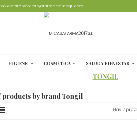
eo electrónico:
info@farmaciamogu.com
HIGIENE
COSMÉTICA
SALUD Y BIENESTAR
INICIO
MARCAS
TONGIL
of products by brand Tongil
Hay 7 prod