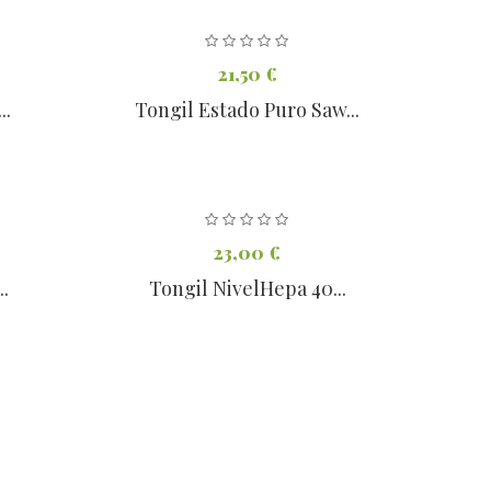
21,50 €
..
Tongil Estado Puro Saw...
23,00 €
..
Tongil NivelHepa 40...