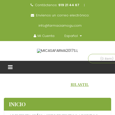
Contáctenos:
919 21 44 67
Envíenos un correo electrónico:
info@farmaciamogu.com
Mi Cuenta
Español
(0 item)
INICIO
MARCAS
RILASTIL
INICIO