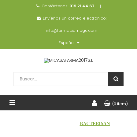
Contáctenos:
919 21 44 67
Envíenos un correo electrónico:
info@farmaciamogu.com
Español
(0 item)
INICIO
MARCAS
BACTERISAN