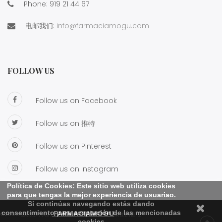
Phone:
919 21 44 67
电邮我们:
info@farmaciamogu.com
FOLLOW US
Follow us on Facebook
Follow us on 推特
Follow us on Pinterest
Follow us on Instagram
Política de Cookies: Este sitio web utiliza cookies
para que tengas la mejor experiencia de usuariao.
Si continúas navegando estás dando
consentimiento para aceptación de las mencionadas
FARMACIAMOGU
©2020感谢您对我们
集团的信任
cookies