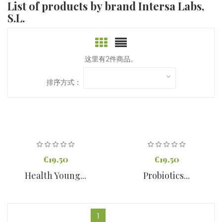
List of products by brand Intersa Labs,
S.L.
这里有2件商品。
排序方式：
€19.50
€19.50
Health Young...
Probiotics...
1