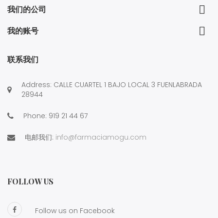

我们的公司

我的账号
联系我们
Address: CALLE CUARTEL 1 BAJO LOCAL 3 FUENLABRADA
28944
Phone:
919 21 44 67
电邮我们:
info@farmaciamogu.com
FOLLOW US
Follow us on Facebook