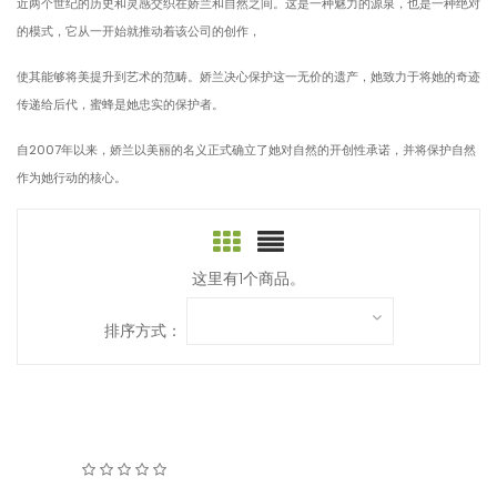
近两个世纪的历史和灵感交织在娇兰和自然之间。这是一种魅力的源泉，也是一种绝对
的模式，它从一开始就推动着该公司的创作，
使其能够将美提升到艺术的范畴。娇兰决心保护这一无价的遗产，她致力于将她的奇迹
传递给后代，蜜蜂是她忠实的保护者。
自2007年以来，娇兰以美丽的名义正式确立了她对自然的开创性承诺，并将保护自然
作为她行动的核心。
这里有1个商品。
排序方式：