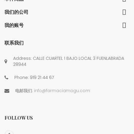

我们的公司

我的账号
联系我们
Address: CALLE CUARTEL 1 BAJO LOCAL 3 FUENLABRADA
28944
Phone:
919 21 44 67
电邮我们:
info@farmaciamogu.com
FOLLOW US