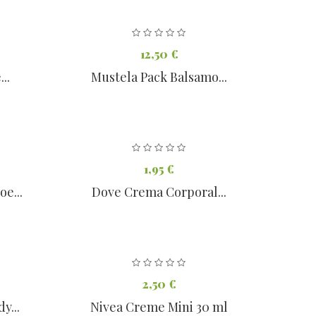
12,50 €
..
Mustela Pack Balsamo...
1,95 €
e...
Dove Crema Corporal...
2,50 €
y...
Nivea Creme Mini 30 ml