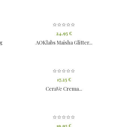
24,95 €
 g
AOKlabs Maisha Glitter...
17,25 €
CeraVe Crema...
19,95 €