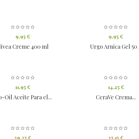
9,95 €
9,95 €
ivea Creme 400 ml
Urgo Arnica Gel 50
11,95 €
14,25 €
o-Oil Aceite Para el...
CeraVe Crema...
29,25 €
25,15 €