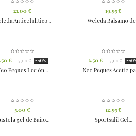
21,00 €
19,95 €
leda Anticelulitico...
Weleda Balsamo de.
,50 €
2,50 €
5,00 €
-50%
5,00 €
-50
eo Peques Loción...
Neo Peques Aceite par
5,00 €
12,95 €
ustela gel de Baño...
Sportsalil Gel...