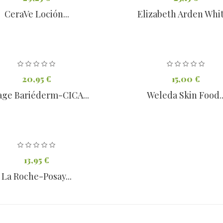
CeraVe Loción...
Elizabeth Arden White
20,95 €
15,00 €
age Bariéderm-CICA...
Weleda Skin Food..
13,95 €
La Roche-Posay...