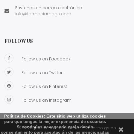
Envíenos un correo electrónico:
info@farmaciamogu.com
FOLLOW US
Follow us on Facebook
Follow us on Twitter
Follow us on Pinterest
Follow us on Instagram
Política de Cookies: Este sitio web utiliza cookies
para que tengas la mejor experiencia de usuariao.
Si continúas navegando estás dando
© 2020gracias por la confianza en nuestro grupo
consentimiento para aceptación de las mencionadas