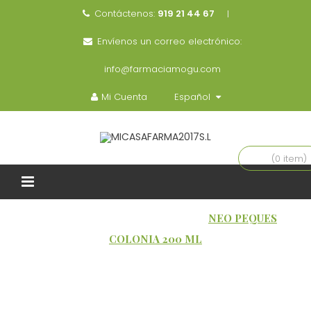
Contáctenos:
919 21 44 67
Envíenos un correo electrónico:
info@farmaciamogu.com
Mi Cuenta
Español
(0 item)
INICIO
EMBARAZO / BEBÉ
NEO PEQUES
COLONIA 200 ML